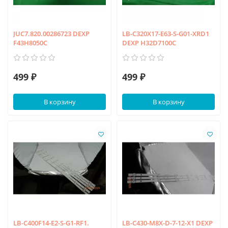
JUC7.820.00286723 DEXP
LB-C320X17-E63-S-G01-XRD1
F43H8050C
DEXP H32D7100C
499 ₽
499 ₽
В корзину
В корзину
LB-C400F14-E2-S-G1-RF1.
LB-C430-M8X-D-7-12-X1 DEXP