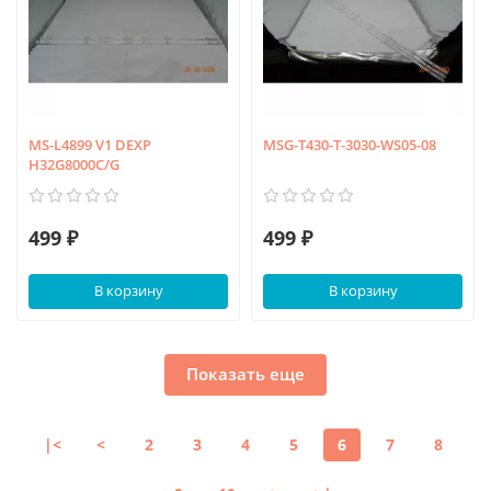
MS-L4899 V1 DEXP
MSG-T430-T-3030-WS05-08
H32G8000C/G
499 ₽
499 ₽
В корзину
В корзину
Показать еще
|<
<
2
3
4
5
6
7
8