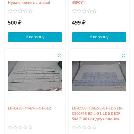
Нужно клеить линзы!
43FCY1
500 ₽
499 ₽
В корзину
В корзину
LB-C430F14-E1-L-G1-SE2
LB-C500F13-EZ-L-G1-LD5 LB-
C500F13-EZ-L-G1-LD6 DEXP
50A7100 нет двух планок