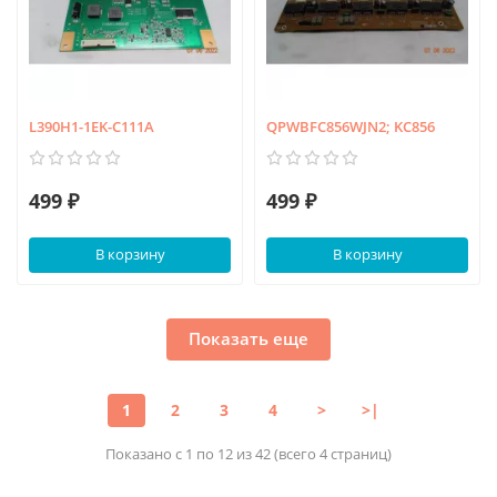
L390H1-1EK-C111A
QPWBFC856WJN2; KC856
499 ₽
499 ₽
В корзину
В корзину
Показать еще
1
2
3
4
>
>|
Показано с 1 по 12 из 42 (всего 4 страниц)