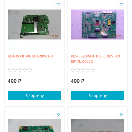
KD628 QPWBXD628WJN3
KLS-E320RABHF06C REV:0.0
6917L-0065C
499 ₽
499 ₽
В корзину
В корзину