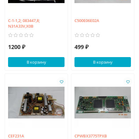
C-1-1,2; 083447,8;
C500E06E02A
N31A33V,X0B
1200 ₽
499 ₽
В корзину
В корзину
CEF231A
CPWBX3775TPXB