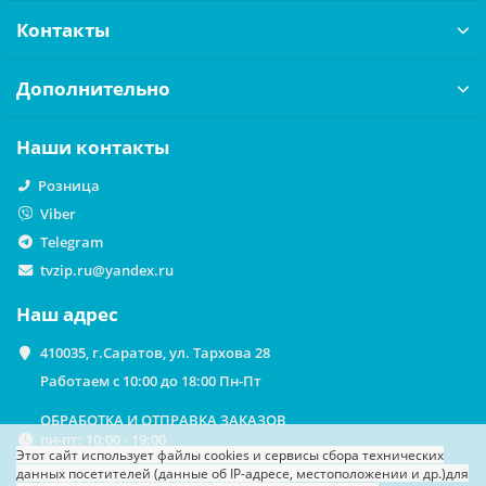
Контакты
Дополнительно
Наши контакты
Розница
Viber
Telegram
tvzip.ru@yandex.ru
Наш адрес
410035, г.Саратов, ул. Тархова 28
Работаем с 10:00 до 18:00 Пн-Пт
ОБРАБОТКА И ОТПРАВКА ЗАКАЗОВ
пн-пт: 10:00 - 19:00
Этот сайт использует файлы cookies
и сервисы сбора технических
данных посетителей (данные об IP-адресе, местоположении и др.)
для
ВЫДАЧА ЗАКАЗОВ НА САМОВЫВОЗ