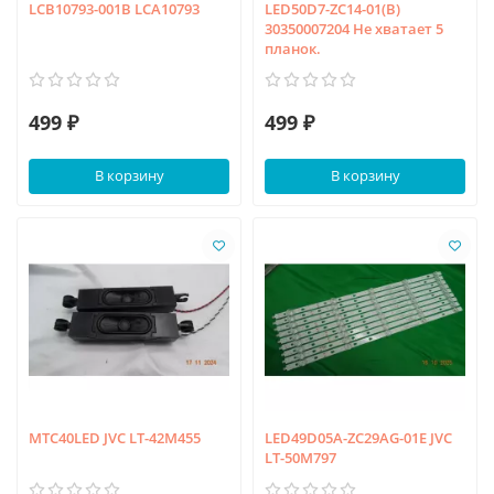
LCB10793-001B LCA10793
LED50D7-ZC14-01(B)
30350007204 Не хватает 5
планок.
499 ₽
499 ₽
В корзину
В корзину
MTC40LED JVC LT-42M455
LED49D05A-ZC29AG-01E JVC
LT-50M797