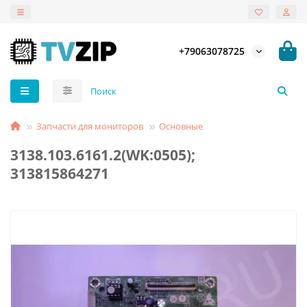
+79063078725
Запчасти для мониторов
Основные
3138.103.6161.2(WK:0505);
313815864271