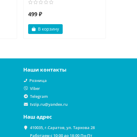
499 ₽
499 ₽
В корзину
В ко
Наши контакты
Розница
Viber
Telegram
tvzip.ru@yandex.ru
Наш адрес
410035, г.Саратов, ул. Тархова 28
Работаем с 10:00 до 18:00 Пн-Пт