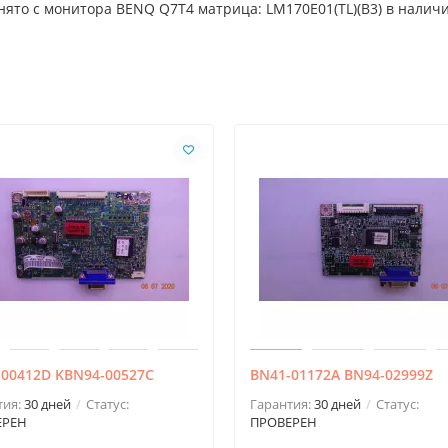
нято с монитора BENQ Q7T4 матрица: LM170E01(TL)(B3) в налич
-00412D KBN94-00527C
BN41-01172A BN94-02999Z
тия:
30 дней
Статус:
Гарантия:
30 дней
Статус:
ЕРЕН
ПРОВЕРЕН