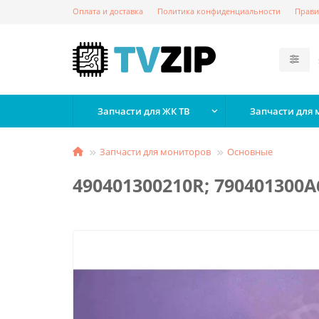
Оплата и доставка
Политика конфиденциальности
Прави
Запчасти для ЖК ТВ
Запчасти для
Запчасти для мониторов
Основные
490401300210R; 790401300A