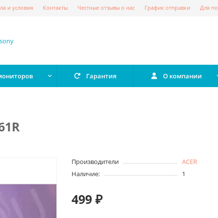
ла и условия
Контакты
Честные отзывы о нас
График отправки
Для по
 мониторов
Гарантия
О компании
61R
Производители
ACER
Наличие:
1
499 ₽