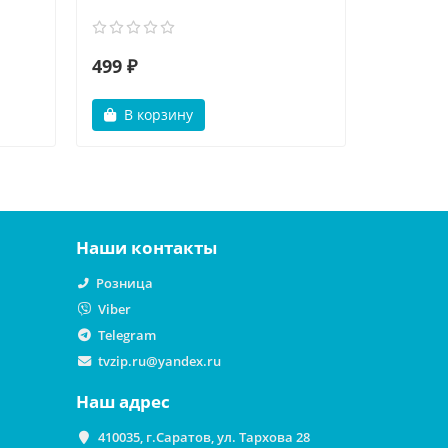
499 ₽
499 ₽
В корзину
В ко
Наши контакты
Розница
Viber
Telegram
tvzip.ru@yandex.ru
Наш адрес
410035, г.Саратов, ул. Тархова 28