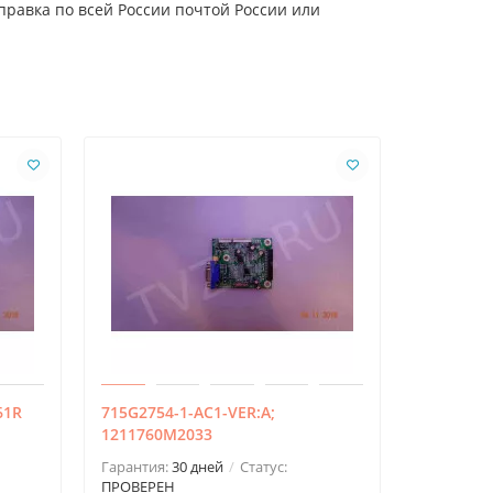
правка по всей России почтой России или
61R
715G2754-1-AC1-VER:A;
BN94-029
1211760M2033
Гарантия:
ПРОВЕРЕ
Гарантия:
30 дней
Статус:
ПРОВЕРЕН