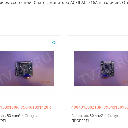
очем состоянии. Снято с монитора ACER AL1716A в наличии. От
1300100R; 790461301420R
490401300210R; 7904013016
тия:
30 дней
Статус:
Гарантия:
30 дней
Статус:
ЕРЕН
ПРОВЕРЕН