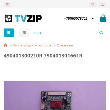
+79063078725
Запчасти для мониторов
Основные
490401300210R 790401301661R