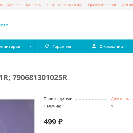
ла и условия
Контакты
Честные отзывы о нас
График отправки
Для по
 мониторов
Гарантия
О компании
01R; 790681301025R
Производители
Другие мар
Наличие:
1
499 ₽