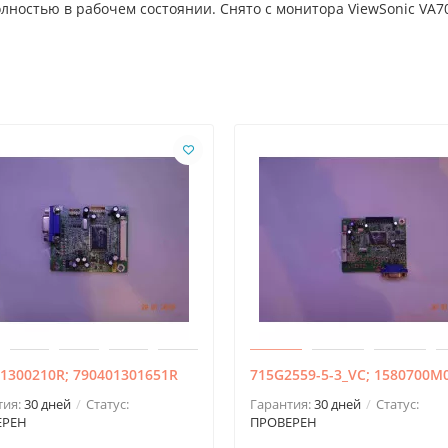
Полностью в рабочем состоянии. Снято с монитора ViewSonic VA
1300210R; 790401301651R
715G2559-5-3_VC; 1580700M
тия:
30 дней
Статус:
Гарантия:
30 дней
Статус:
ЕРЕН
ПРОВЕРЕН