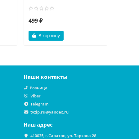
499 ₽
499 ₽
В корзину
В ко
Наши контакты
Розница
Viber
Telegram
tvzip.ru@yandex.ru
Наш адрес
410035, г.Саратов, ул. Тархова 28