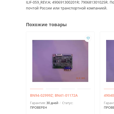
ILIF-059_REV:A; 490691300201R; 790681301025R. 
почтой России или транспортной компанией.
Похожие товары
BN94-02999Z; BN41-01172A
49040
Гарантия:
30 дней
Статус:
Гаран
ПРОВЕРЕН
ПРОВ