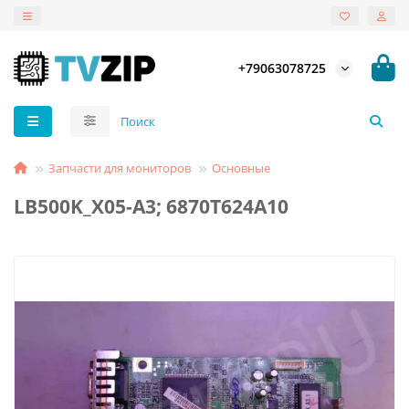
+79063078725
Запчасти для мониторов
Основные
LB500K_X05-A3; 6870T624A10