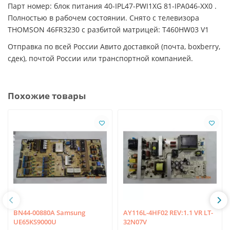
Парт номер: блок питания 40-IPL47-PWI1XG 81-IPA046-XX0 .
Полностью в рабочем состоянии. Снято с телевизора
THOMSON 46FR3230 с разбитой матрицей: T460HW03 V1
Отправка по всей России Авито доставкой (почта, boxberry,
сдек), почтой России или транспортной компанией.
Похожие товары
BN44-00880A Samsung
AY116L-4HF02 REV:1.1 VR LT-
UE65KS9000U
32N07V