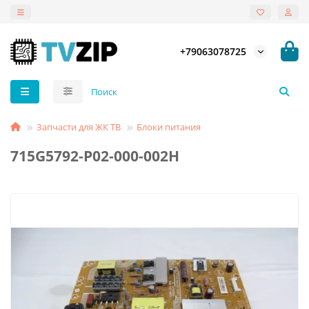
+79063078725
Запчасти для ЖК ТВ
Блоки питания
715G5792-P02-000-002H