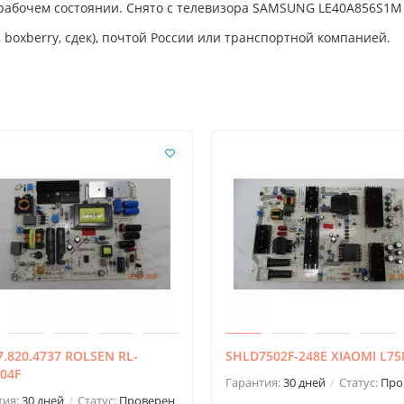
 рабочем состоянии. Снято с телевизора SAMSUNG LE40A856S1M
 boxberry, сдек), почтой России или транспортной компанией.
.820.4737 ROLSEN RL-
SHLD7502F-248E XIAOMI L7
04F
Гарантия:
30 дней
Статус:
Про
тия:
30 дней
Статус:
Проверен