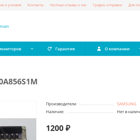
ла и условия
Контакты
Честные отзывы о нас
График отправки
Для по
 мониторов
Гарантия
О компании
40A856S1M
Производители
SAMSUNG
Наличие:
Нет в нали
1200 ₽