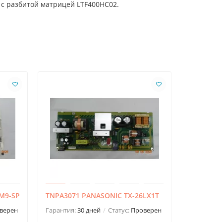
 с разбитой матрицей LTF400HC02.
5M9-SP
TNPA3071 PANASONIC TX-26LX1T
TNPA3072
верен
Гарантия:
30 дней
Статус:
Проверен
Гарантия: