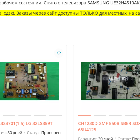
 рабочем состоянии. Снято с телевизора SAMSUNG UE32H4510AK
, сдэк). Заказы через сайт доступны ТОЛЬКО для местных, на с
324701(1.5) LG 32LS359T
CH1230D-2MF 550B SBER SD
65U4125
тия:
30 дней
Статус:
Проверен
Гарантия:
30 дней
Статус:
Про