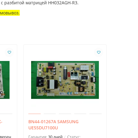
 с разбитой матрицей HH032AGH-R3.
амовывоз.
X-
BN44-01267A SAMSUNG
EAX66203
UE55DU7100U
Гарантия:
верен
Гарантия:
30 дней
Статус: