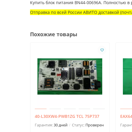
Купить блок питания BN44-00696A. Полностью в
Отправка по всей России АВИТО доставкой (почта
Похожие товары
40-L30XW4-PWB1ZG TCL 75P737
EAX64
Гарантия:
30 дней
Статус:
Проверен
Гаран