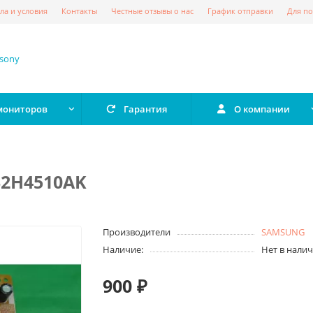
ла и условия
Контакты
Честные отзывы о нас
График отправки
Для по
 мониторов
Гарантия
О компании
32H4510AK
Производители
SAMSUNG
Наличие:
Нет в нали
900 ₽