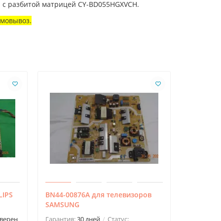
U с разбитой матрицей CY-BD055HGXVCH.
амовывоз.
LIPS
BN44-00876A для телевизоров
715G6297
SAMSUNG
20PHH41
верен
Гарантия:
30 дней
Статус:
Гарантия: