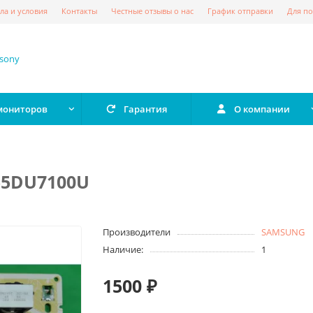
ла и условия
Контакты
Честные отзывы о нас
График отправки
Для по
 мониторов
Гарантия
О компании
55DU7100U
Производители
SAMSUNG
Наличие:
1
1500 ₽