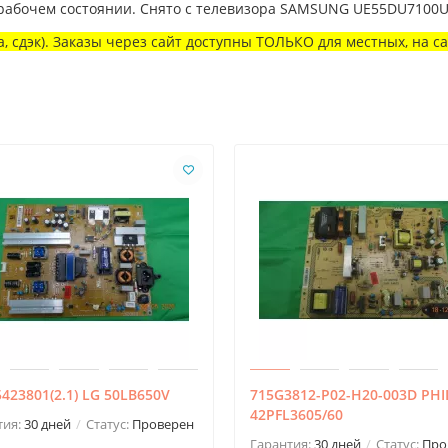
 рабочем состоянии. Снято с телевизора SAMSUNG UE55DU7100
, сдэк). Заказы через сайт доступны ТОЛЬКО для местных, на с
423801(2.1) LG 50LB650V
715G3812-P02-H20-003D PHI
42PFL3605/60
тия:
30 дней
Статус:
Проверен
Гарантия:
30 дней
Статус:
Про