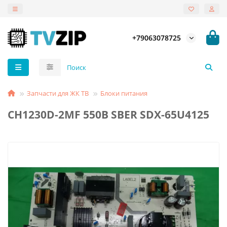
+79063078725
Запчасти для ЖК ТВ
Блоки питания
CH1230D-2MF 550B SBER SDX-65U4125