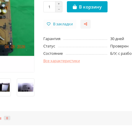
В корзину
В закладки
Гарантия
30 дней
Статус
Проверен
Состояние
Б/У; с разб
Все характеристики
ы
0