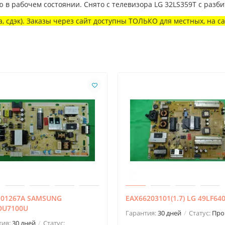
ю в рабочем состоянии. Снято с телевизора LG 32LS359T с разби
, сдэк). Заказы через сайт доступны ТОЛЬКО для местных, на с
-01267A SAMSUNG
EAX66203101(1.7) LG 49LF64
DU7100U
Гарантия:
30 дней
Статус:
Про
тия:
30 дней
Статус: