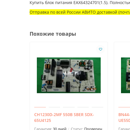
Купить блок питания EAX64324701(1.5). Полность
Отправка по всей России АВИТО доставкой (почта
Похожие товары
CH1230D-2MF 550B SBER SDX-
BN44
65U4125
UE55
Гарантия:
30 дней
Статус:
Проверен
Гаран