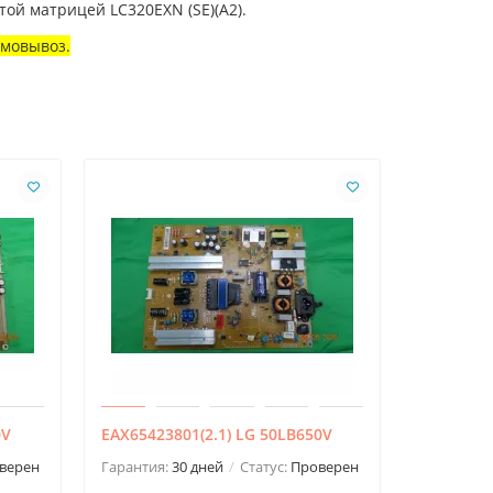
той матрицей LC320EXN (SE)(A2).
амовывоз.
0V
EAX65423801(2.1) LG 50LB650V
715G3812
42PFL360
верен
Гарантия:
30 дней
Статус:
Проверен
Гарантия: