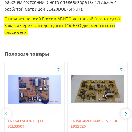
рабочем состоянии. Снято с телевизора LG 42LA620V с
разбитой матрицей LC420DUE (SF)(U1).
Отправка по всей России АВИТО доставкой (почта, сдэк).
Заказы через сайт доступны ТОЛЬКО для местных, на
самовывоз.
Похожие товары
EAX64324701(1.7) LG
TNP4G469 PANASONIC TX-
32LS350T
LR32C20