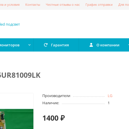
ла и условия
Контакты
Честные отзывы о нас
График отправки
Для по
 мониторов
Гарантия
О компании
75UR81009LK
Производители
LG
Наличие:
1
1400 ₽