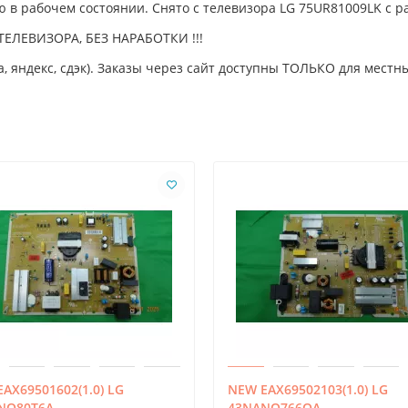
ью в рабочем состоянии. Снято с телевизора LG 75UR81009LK с
ТЕЛЕВИЗОРА, БЕЗ НАРАБОТКИ !!!
, яндекс, сдэк). Заказы через сайт доступны ТОЛЬКО для местны
AX69501602(1.0) LG
NEW EAX69502103(1.0) LG
NO80T6A
43NANO766QA