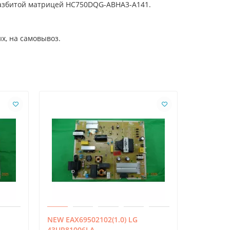
 разбитой матрицей HC750DQG-ABHA3-A141.
х, на самовывоз.
NEW EAX69502102(1.0) LG
EAX66203
43UP81006LA