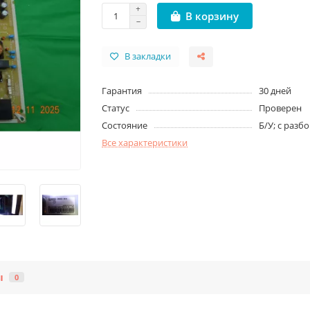
В корзину
В закладки
Гарантия
30 дней
Статус
Проверен
Состояние
Б/У; с разб
Все характеристики
ы
0