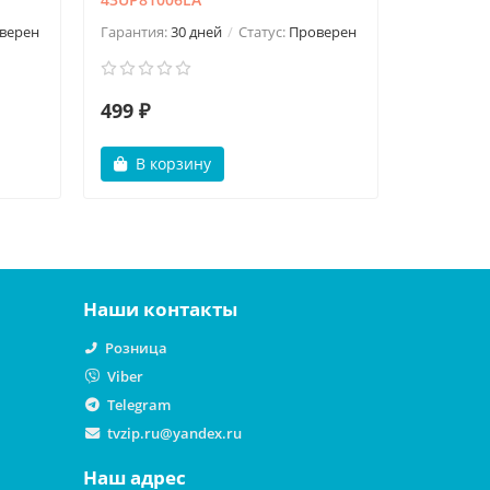
Гарантия:
верен
Гарантия:
30 дней
Статус:
Проверен
499 ₽
499 ₽
В корзину
В ко
Наши контакты
Розница
Viber
Telegram
tvzip.ru@yandex.ru
Наш адрес