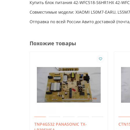
Купить блок питания 42-WFC518-S6HR1HX 42-WFC5
Совместимые модели: XIAOMI L50M7-EARU, L55M
Отправка по всей России Авито доставкой (почта,
Похожие товары
TNP4G532 PANASONIC TX-
CTN15
LR39EM5A