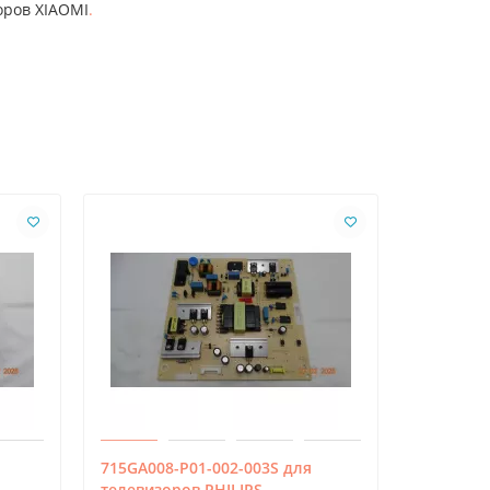
оров XIAOMI
.
715GA008-P01-002-003S для
EAX671705
телевизоров PHILIPS