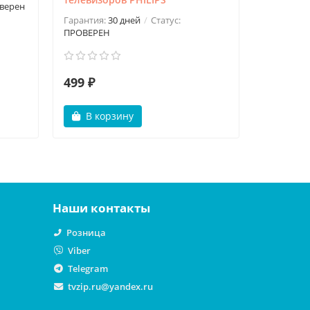
верен
Гарантия:
Гарантия:
30 дней
Статус:
ПРОВЕРЕН
499 ₽
1750 ₽
В корзину
В ко
Наши контакты
Розница
Viber
Telegram
tvzip.ru@yandex.ru