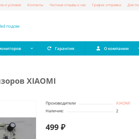
ла и условия
Контакты
Честные отзывы о нас
График отправки
Для по
 мониторов
Гарантия
О компании
изоров XIAOMI
Производители
XIAOMI
Наличие:
2
499 ₽