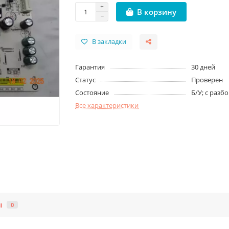
В корзину
В закладки
Гарантия
30 дней
Статус
Проверен
Состояние
Б/У; с разб
Все характеристики
ы
0