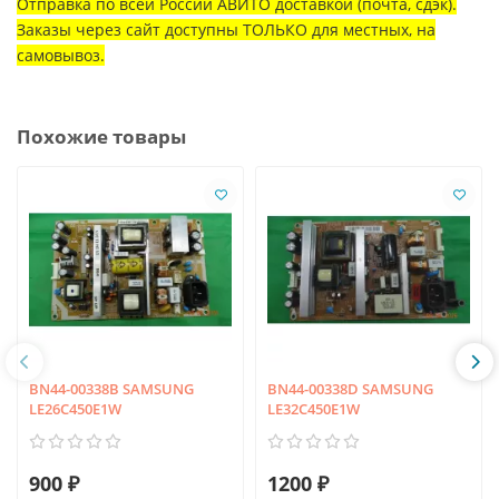
Отправка по всей России АВИТО доставкой (почта, сдэк).
Заказы через сайт доступны ТОЛЬКО для местных, на
самовывоз.
Похожие товары
BN44-00338B SAMSUNG
BN44-00338D SAMSUNG
LE26C450E1W
LE32C450E1W
900 ₽
1200 ₽