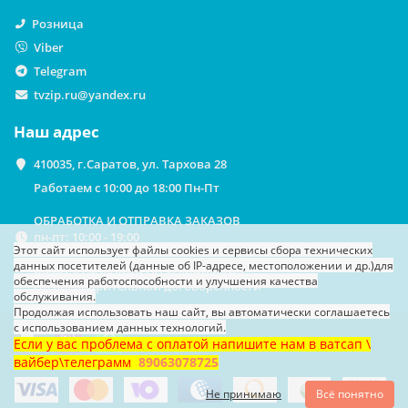
Розница
Viber
Telegram
tvzip.ru@yandex.ru
Наш адрес
410035, г.Саратов, ул. Тархова 28
Работаем с 10:00 до 18:00 Пн-Пт
ОБРАБОТКА И ОТПРАВКА ЗАКАЗОВ
пн-пт: 10:00 - 19:00
Этот сайт использует файлы cookies
и сервисы сбора технических
данных посетителей (данные об IP-адресе, местоположении и др.)
для
ВЫДАЧА ЗАКАЗОВ НА САМОВЫВОЗ
обеспечения работоспособности и улучшения качества
По предварительной договоренности
обслуживания.
Продолжая использовать наш сайт, вы автоматически соглашаетесь
с использованием данных технологий.
Если у вас проблема с оплатой напишите нам в ватсап \
вайбер\телеграмм
89063078725
Не принимаю
Всё понятно