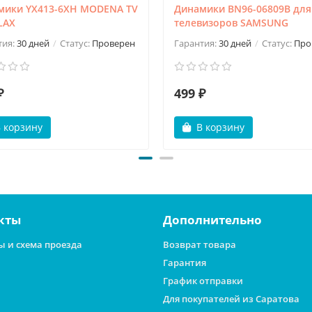
мики YX413-6XH MODENA TV
Динамики BN96-06809B для
LAX
телевизоров SAMSUNG
тия:
30 дней
Статус:
Проверен
Гарантия:
30 дней
Статус:
Про
₽
499 ₽
 корзину
В корзину
кты
Дополнительно
ы и схема проезда
Возврат товара
Гарантия
График отправки
Для покупателей из Саратова