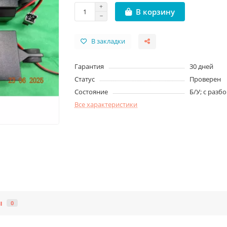
В корзину
В закладки
Гарантия
30 дней
Статус
Проверен
Состояние
Б/У; с разб
Все характеристики
ы
0