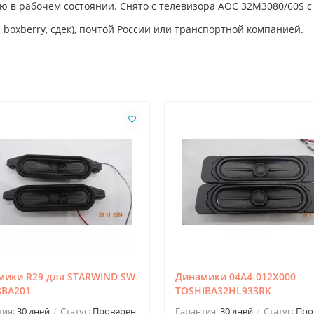
ю в рабочем состоянии. Снято с телевизора AOC 32M3080/60S 
 boxberry, сдек), почтой России или транспортной компанией.
мики R29 для STARWIND SW-
Динамики 04A4-012X000
3BA201
TOSHIBA32HL933RK
тия:
30 дней
Статус:
Проверен
Гарантия:
30 дней
Статус:
Про