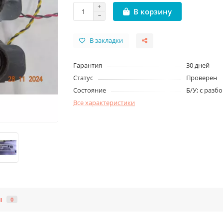
В корзину
В закладки
Гарантия
30 дней
Статус
Проверен
Состояние
Б/У; с разб
Все характеристики
ы
0