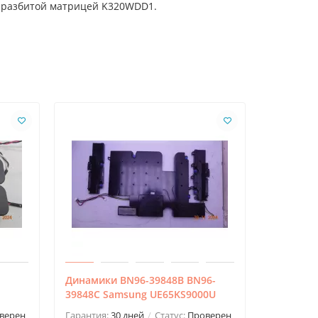
с разбитой матрицей K320WDD1.
Динамики BN96-39848B BN96-
Динамики
39848C Samsung UE65KS9000U
Гарантия:
верен
Гарантия:
30 дней
Статус:
Проверен