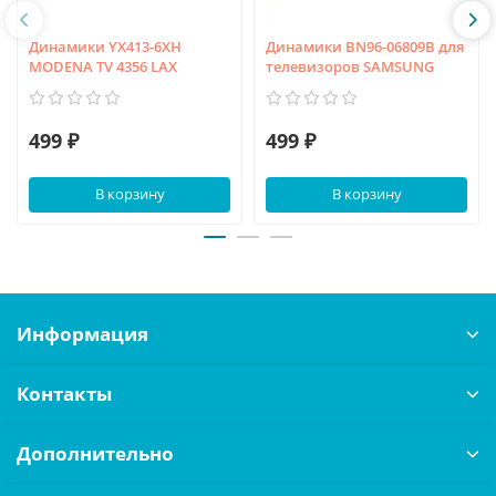
Динамики YX413-6XH
Динамики BN96-06809B для
MODENA TV 4356 LAX
телевизоров SAMSUNG
499 ₽
499 ₽
В корзину
В корзину
Информация
Контакты
Дополнительно