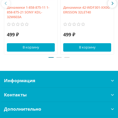
Динамики 1-858-875-11 1-
Динамики 42-WDF301-XX0G
858-875-21 SONY KDL-
ERISSON 32LET40
32W603A
499 ₽
499 ₽
В корзину
В корзину
Информация
Контакты
Дополнительно