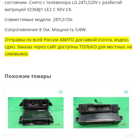
состоянии. Снято с телевизора LG 24TL520V с разбитой
матрицей V236BJ1-LE2 C REV.C8.
Совместимые модели: 28TL510V.
Сопротивление 8 Ом. Мощность 5/8W.
Отправка по всей России АВИТО доставкой (почта, яндекс,
сдэк). Заказы через сайт доступны ТОЛЬКО для местных, на
самовывоз.
Похожие товары