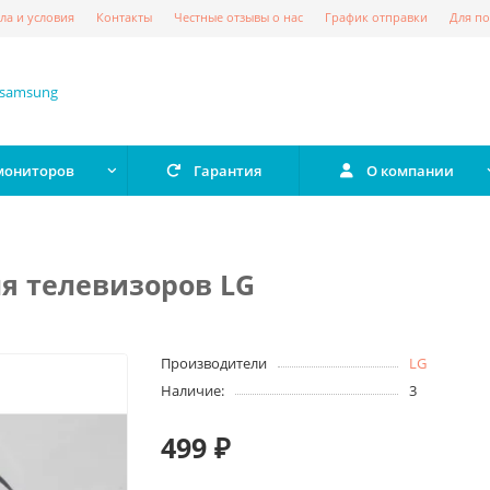
ла и условия
Контакты
Честные отзывы о нас
График отправки
Для по
 мониторов
Гарантия
О компании
я телевизоров LG
Производители
LG
Наличие:
3
499 ₽