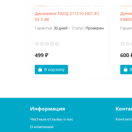
Динамики TASSJ 211210 HEC R1
Дина
55 S 4K
EAB65
Гарантия:
30 дней
Статус:
Проверен
Гаран
499 ₽
600 
В корзину
В
Информация
Конта
Честные отзывы о нас
Контакт
О компании