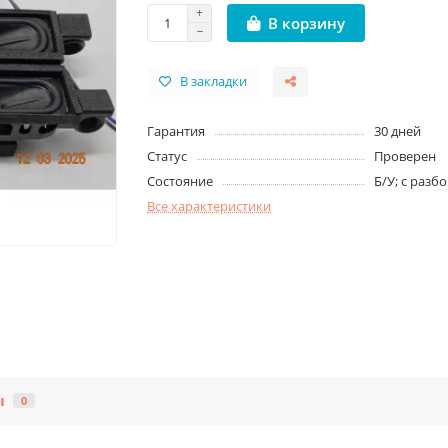
В корзину
В закладки
Гарантия
30 дней
Статус
Проверен
Состояние
Б/У; с разб
Все характеристики
ы
0