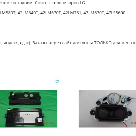
чем состоянии. Снято с телевизоров LG.
LM580T
,
42LM640T
,
42LM670T
,
42LM761
,
47LM670T, 47LS5600
.
, яндекс, сдэк). Заказы через сайт доступны ТОЛЬКО для местны