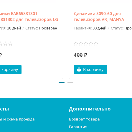
мики EAB65831301
Динамики 5090-60 для
831302 для телевизоров LG
телевизоров VR, MANYA
тия:
30 дней
Статус:
Проверен
Гарантия:
30 дней
Статус:
Про
₽
499 ₽
 корзину
В корзину
кты
Дополнительно
ы и схема проезда
Возврат товара
Гарантия