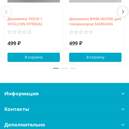
Динамики YX510-1
Динамики BN96-30335D для
IFFALCON IFF50U62
телевизоров SAMSUNG
499 ₽
499 ₽
В корзину
В корзину
Информация
Контакты
Дополнительно