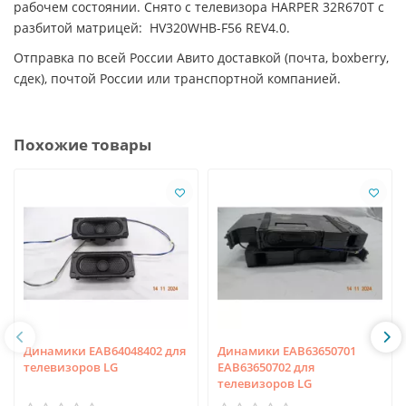
рабочем состоянии. Снято с телевизора HARPER 32R670T с
разбитой матрицей: HV320WHB-F56 REV4.0.
Отправка по всей России Авито доставкой (почта, boxberry,
сдек), почтой России или транспортной компанией.
Похожие товары
Динамики EAB64048402 для
Динамики EAB63650701
телевизоров LG
EAB63650702 для
телевизоров LG