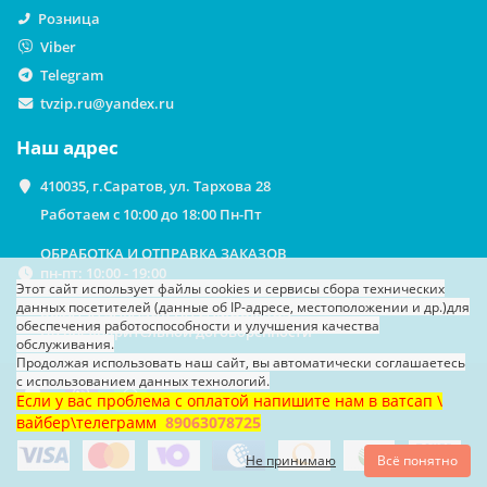
Розница
Viber
Telegram
tvzip.ru@yandex.ru
Наш адрес
410035, г.Саратов, ул. Тархова 28
Работаем с 10:00 до 18:00 Пн-Пт
ОБРАБОТКА И ОТПРАВКА ЗАКАЗОВ
пн-пт: 10:00 - 19:00
Этот сайт использует файлы cookies
и сервисы сбора технических
данных посетителей (данные об IP-адресе, местоположении и др.)
для
ВЫДАЧА ЗАКАЗОВ НА САМОВЫВОЗ
обеспечения работоспособности и улучшения качества
По предварительной договоренности
обслуживания.
Продолжая использовать наш сайт, вы автоматически соглашаетесь
с использованием данных технологий.
Если у вас проблема с оплатой напишите нам в ватсап \
вайбер\телеграмм
89063078725
Не принимаю
Всё понятно