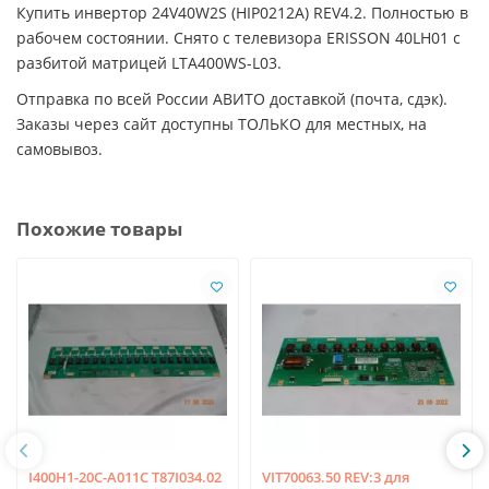
Купить инвертор 24V40W2S (HIP0212A) REV4.2. Полностью в
рабочем состоянии. Снято с телевизора ERISSON 40LH01 с
разбитой матрицей LTA400WS-L03.
Отправка по всей России АВИТО доставкой (почта, сдэк).
Заказы через сайт доступны ТОЛЬКО для местных, на
самовывоз.
Похожие товары
I400H1-20C-A011C T87I034.02
VIT70063.50 REV:3 для