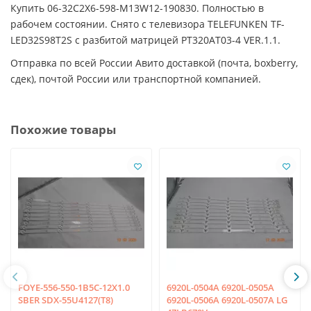
Купить 06-32C2X6-598-M13W12-190830. Полностью в
рабочем состоянии. Снято с телевизора TELEFUNKEN TF-
LED32S98T2S с разбитой матрицей PT320AT03-4 VER.1.1.
Отправка по всей России Авито доставкой (почта, boxberry,
сдек), почтой России или транспортной компанией.
Похожие товары
FOYE-556-550-1B5C-12X1.0
6920L-0504A 6920L-0505A
SBER SDX-55U4127(T8)
6920L-0506A 6920L-0507A LG