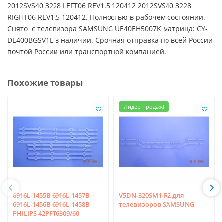
2012SVS40 3228 LEFT06 REV1.5 120412 2012SVS40 3228
RIGHT06 REV1.5 120412. Полностью в рабочем состоянии.
Снято с телевизора SAMSUNG UE40EH5007K матрица: CY-
DE400BGSV1L в наличии. Срочная отправка по всей России
почтой России или транспортной компанией.
Похожие товары
Лидер продаж!
6916L-1455B 6916L-1457B
V5DN-320SM1-R2 для
6916L-1456B 6916L-1458B
телевизоров SAMSUNG
PHILIPS 42PFT6309/60