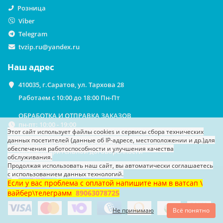
Розница
Viber
Telegram
tvzip.ru@yandex.ru
Наш адрес
410035, г.Саратов, ул. Тархова 28
Работаем с 10:00 до 18:00 Пн-Пт
ОБРАБОТКА И ОТПРАВКА ЗАКАЗОВ
пн-пт: 10:00 - 19:00
Этот сайт использует файлы cookies
и сервисы сбора технических
данных посетителей (данные об IP-адресе, местоположении и др.)
для
ВЫДАЧА ЗАКАЗОВ НА САМОВЫВОЗ
обеспечения работоспособности и улучшения качества
По предварительной договоренности
обслуживания.
Продолжая использовать наш сайт, вы автоматически соглашаетесь
с использованием данных технологий.
Если у вас проблема с оплатой напишите нам в ватсап \
вайбер\телеграмм
89063078725
Не принимаю
Всё понятно