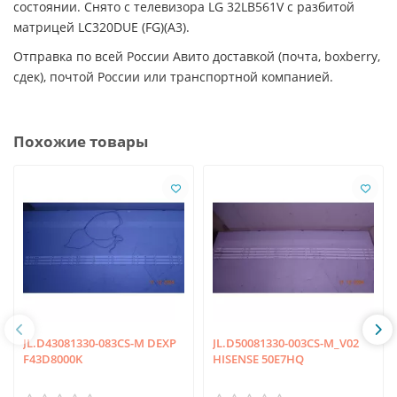
состоянии. Снято с телевизора LG 32LB561V с разбитой
матрицей LC320DUE (FG)(A3).
Отправка по всей России Авито доставкой (почта, boxberry,
сдек), почтой России или транспортной компанией.
Похожие товары
JL.D43081330-083CS-M DEXP
JL.D50081330-003CS-M_V02
F43D8000K
HISENSE 50E7HQ