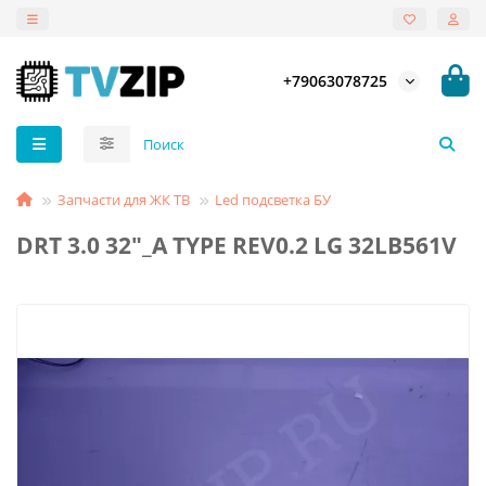
+79063078725
Запчасти для ЖК ТВ
Led подсветка БУ
DRT 3.0 32"_A TYPE REV0.2 LG 32LB561V