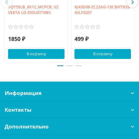
SQY55LB_8X12_MCPCB_V2
KJ43D08-ZC22AG-13E ВИТЯЗЬ
VEKTA LD-55SU8719BS
43LF0207
1850 ₽
499 ₽
В корзину
В корзину
Информация
Контакты
Дополнительно