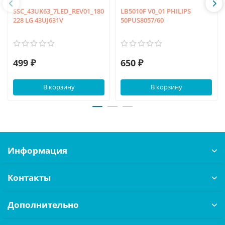
SSC_43UK63_7LED_REV01_180
LB5010F V0_01 PHILIPS
228 LG 43UJ631V
50PUS8057/60
499 ₽
650 ₽
В корзину
В корзину
Информация
Контакты
Дополнительно