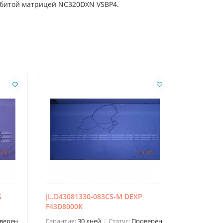
азбитой матрицей NC320DXN VSBP4.
G
JL.D43081330-083CS-M DEXP
JL.D5008
F43D8000K
HISENSE
верен
Гарантия:
30 дней
Статус:
Проверен
Гарантия: