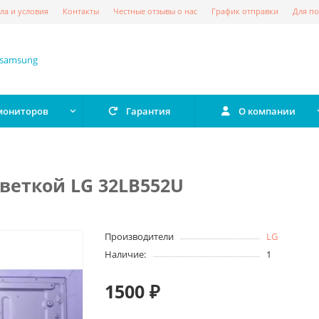
ла и условия
Контакты
Честные отзывы о нас
График отправки
Для по
 мониторов
Гарантия
О компании
светкой LG 32LB552U
Производители
LG
Наличие:
1
1500 ₽