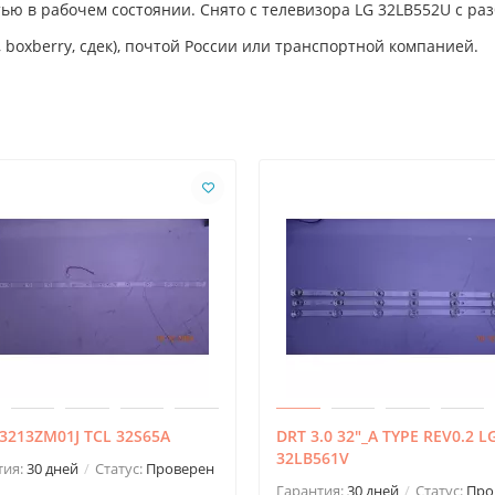
стью в рабочем состоянии. Снято с телевизора LG 32LB552U с р
 boxberry, сдек), почтой России или транспортной компанией.
3213ZM01J TCL 32S65A
DRT 3.0 32"_A TYPE REV0.2 L
32LB561V
тия:
30 дней
Статус:
Проверен
Гарантия:
30 дней
Статус:
Про