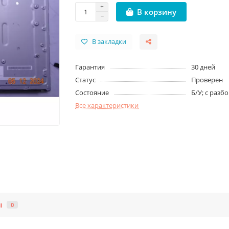
В корзину
В закладки
Гарантия
30 дней
Статус
Проверен
Состояние
Б/У; с разб
Все характеристики
ы
0