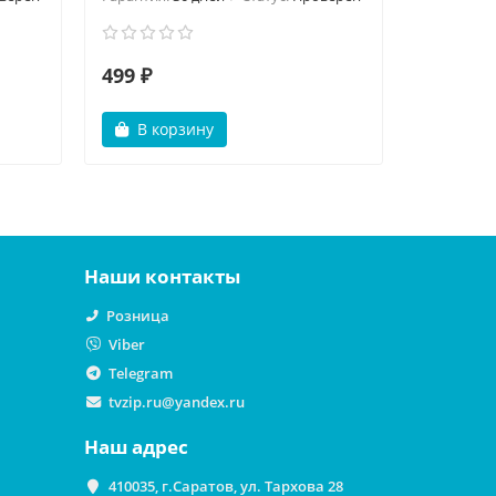
499 ₽
499 ₽
В корзину
В ко
Наши контакты
Розница
Viber
Telegram
tvzip.ru@yandex.ru
Наш адрес
410035, г.Саратов, ул. Тархова 28