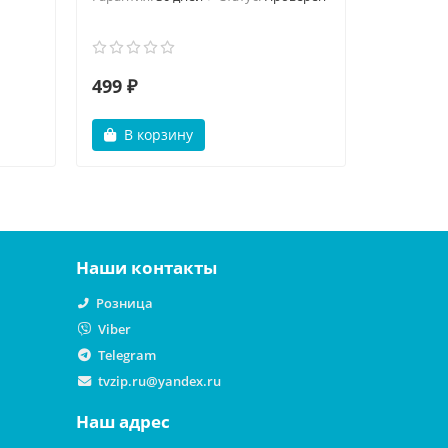
499 ₽
499 ₽
В корзину
В ко
Наши контакты
Розница
Viber
Telegram
tvzip.ru@yandex.ru
Наш адрес