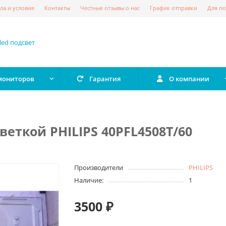
ла и условия
Контакты
Честные отзывы о нас
График отправки
Для по
 мониторов
Гарантия
О компании
веткой PHILIPS 40PFL4508T/60
Производители
PHILIPS
Наличие:
1
3500 ₽