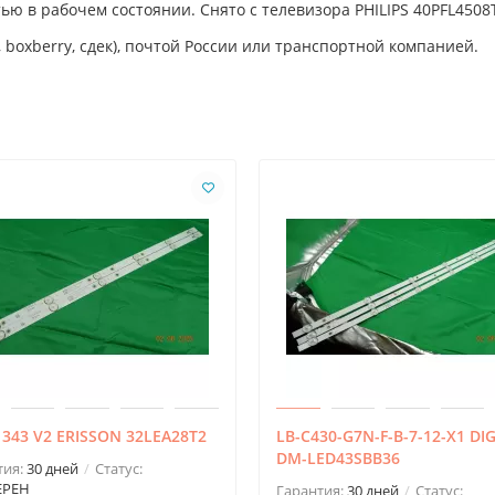
тью в рабочем состоянии. Снято с телевизора PHILIPS 40PFL4508
 boxberry, сдек), почтой России или транспортной компанией.
343 V2 ERISSON 32LEA28T2
LB-C430-G7N-F-B-7-12-X1 D
DM-LED43SBB36
тия:
30 дней
Статус:
ЕРЕН
Гарантия:
30 дней
Статус: