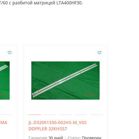
T/60 с разбитой матрицей LTA400HF30.
IGMA
JL.D32051330-002HS-M_V02
SSC_43UK
DOFFLER 32KHS57
LG 43UJ6
Гарантия:
30 дней
Статус:
Проверен
Гарантия: