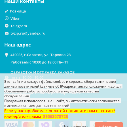
Наши контакты
Розница
Viber
Telegram
tvzip.ru@yandex.ru
Наш адрес
410035, г.Саратов, ул. Тархова 28
Работаем с 10:00 до 18:00 Пн-Пт
ОБРАБОТКА И ОТПРАВКА ЗАКАЗОВ
пн-пт: 10:00 - 19:00
Этот сайт использует файлы cookies
и сервисы сбора технических
данных посетителей (данные об IP-адресе, местоположении и др.)
для
ВЫДАЧА ЗАКАЗОВ НА САМОВЫВОЗ
обеспечения работоспособности и улучшения качества
По предварительной договоренности
обслуживания.
Продолжая использовать наш сайт, вы автоматически соглашаетесь
с использованием данных технологий.
Если у вас проблема с оплатой напишите нам в ватсап \
вайбер\телеграмм
89063078725
Не принимаю
Всё понятно