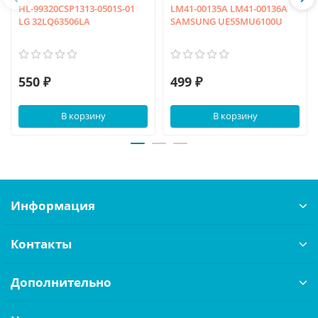
HL-99320CSP1313-0501S-01
LM41-00135A LM41-00136A
LG 32LQ63506LA
SAMSUNG UE55MU6100U
550 ₽
499 ₽
В корзину
В корзину
Информация
Контакты
Дополнительно