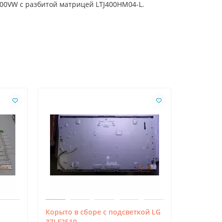
800VW с разбитой матрицей LTJ400HM04-L.
Корыто в сборе с подсветкой LG
SSC_Y19.
37LF2510
0_CASE1_