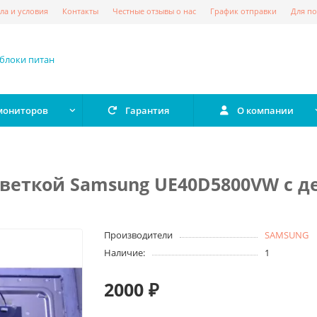
ла и условия
Контакты
Честные отзывы о нас
График отправки
Для по
 мониторов
Гарантия
О компании
дсветкой Samsung UE40D5800VW с 
Производители
SAMSUNG
Наличие:
1
2000 ₽