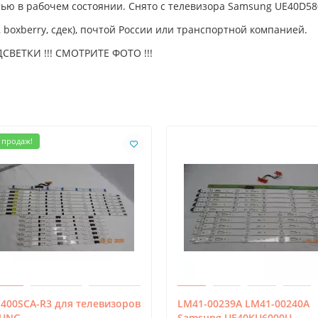
стью в рабочем состоянии. Снято с телевизора Samsung UE40D5
 boxberry, сдек), почтой России или транспортной компанией.
ВЕТКИ !!! СМОТРИТЕ ФОТО !!!
 продаж!
400SCA-R3 для телевизоров
LM41-00239A LM41-00240A
UNG
Samsung UE40KU6000U