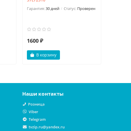
Гарантия:
30 дней
Статус:
Проверен
Гарантия:
1600 ₽
499 ₽
В корзину
В ко
Наши контакты
Розница
Viber
Telegram
tvzip.ru@yandex.ru