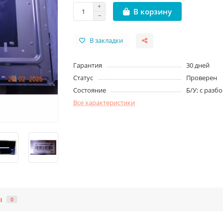
В корзину
В закладки
Гарантия
30 дней
Статус
Проверен
Состояние
Б/У; с разб
Все характеристики
ы
0