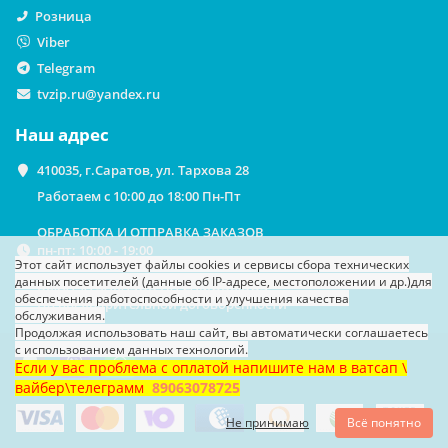
Розница
Viber
Telegram
tvzip.ru@yandex.ru
Наш адрес
410035, г.Саратов, ул. Тархова 28
Работаем с 10:00 до 18:00 Пн-Пт
ОБРАБОТКА И ОТПРАВКА ЗАКАЗОВ
пн-пт: 10:00 - 19:00
Этот сайт использует файлы cookies
и сервисы сбора технических
данных посетителей (данные об IP-адресе, местоположении и др.)
для
ВЫДАЧА ЗАКАЗОВ НА САМОВЫВОЗ
обеспечения работоспособности и улучшения качества
По предварительной договоренности
обслуживания.
Продолжая использовать наш сайт, вы автоматически соглашаетесь
с использованием данных технологий.
Если у вас проблема с оплатой напишите нам в ватсап \
вайбер\телеграмм
89063078725
Не принимаю
Всё понятно