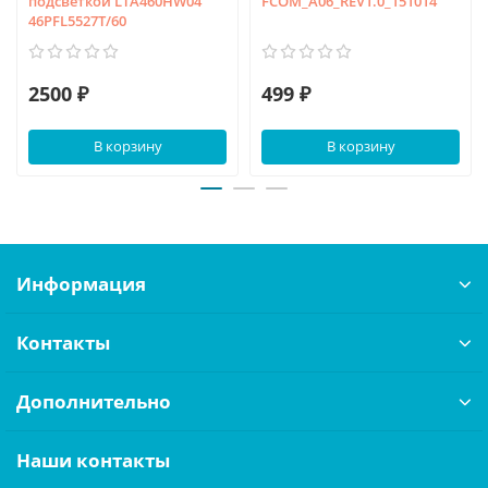
подсветкой LTA460HW04
FCOM_A06_REV1.0_151014
46PFL5527T/60
2500 ₽
499 ₽
В корзину
В корзину
Информация
Контакты
Дополнительно
Наши контакты