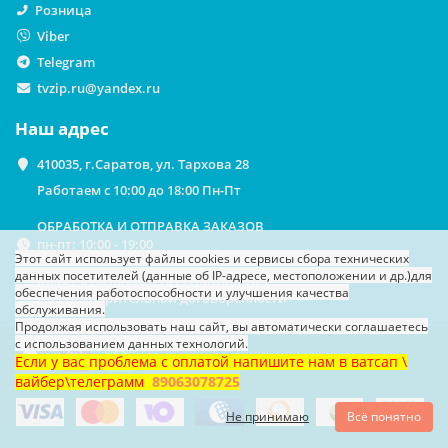
Розница
Viber
Telegram
tvzip.ru@yandex.ru
Наш адрес
410035, г.Саратов, ул. Тархова 28
Работаем с 10:00 до 18:00 Пн-Пт
ОБРАБОТКА И ОТПРАВКА ЗАКАЗОВ
пн-пт: 10:00 - 19:00
Этот сайт использует файлы cookies
и сервисы сбора технических
данных посетителей (данные об IP-адресе, местоположении и др.)
для
ВЫДАЧА ЗАКАЗОВ НА САМОВЫВОЗ
обеспечения работоспособности и улучшения качества
По предварительной договоренности
обслуживания.
Продолжая использовать наш сайт, вы автоматически соглашаетесь
с использованием данных технологий.
Если у вас проблема с оплатой напишите нам в ватсап \
вайбер\телеграмм
89063078725
Не принимаю
Всё понятно