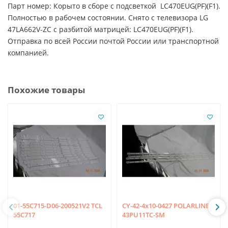
Парт номер: Корыто в сборе с подсветкой LC470EUG(PF)(F1).
Полностью в рабочем состоянии. Снято с телевизора LG
47LA662V-ZC с разбитой матрицей: LC470EUG(PF)(F1).
Отправка по всей России почтой России или транспортной
компанией.
Похожие товары
01-55C715-D06-200521V2 TCL
CY-42-4x10-0427 POLARLINE
55C717
43PU11TC-SM