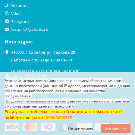
Розница
Viber
Telegram
tvzip.ru@yandex.ru
Наш адрес
410035, г.Саратов, ул. Тархова 28
Работаем с 10:00 до 18:00 Пн-Пт
ОБРАБОТКА И ОТПРАВКА ЗАКАЗОВ
пн-пт: 10:00 - 19:00
Этот сайт использует файлы cookies
и сервисы сбора технических
данных посетителей (данные об IP-адресе, местоположении и др.)
для
ВЫДАЧА ЗАКАЗОВ НА САМОВЫВОЗ
обеспечения работоспособности и улучшения качества
По предварительной договоренности
обслуживания.
Продолжая использовать наш сайт, вы автоматически соглашаетесь
с использованием данных технологий.
Если у вас проблема с оплатой напишите нам в ватсап \
вайбер\телеграмм
89063078725
Не принимаю
Всё понятно