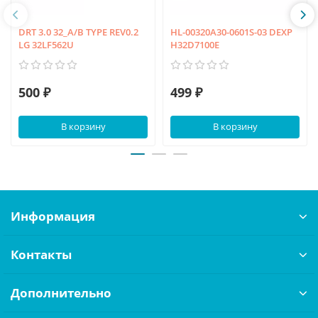
DRT 3.0 32_A/B TYPE REV0.2
HL-00320A30-0601S-03 DEXP
LG 32LF562U
H32D7100E
500 ₽
499 ₽
В корзину
В корзину
Информация
Контакты
Дополнительно