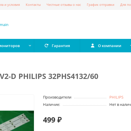
ла и условия
Контакты
Честные отзывы о нас
График отправки
Для по
 мониторов
Гарантия
О компании
V2-D PHILIPS 32PHS4132/60
Производители
PHILIPS
Наличие:
Нет в нали
499 ₽