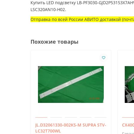
Купить LED подсветку LB-PF3030-GJD2P53153X7AHV
LSC320AN10-H02.
Отправка по всей России АВИТО доставкой (почта
Похожие товары
JL.D32061330-002KS-M SUPRA STV-
CX400
LC32T700WL
Гаран