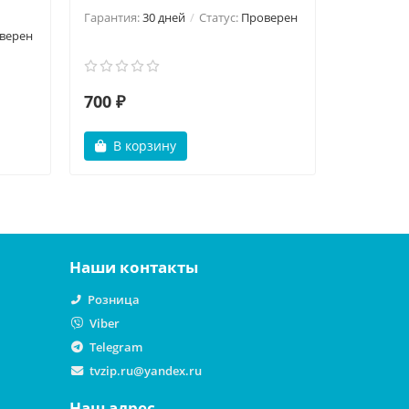
Гарантия:
30 дней
Статус:
Проверен
Гарантия:
верен
700 ₽
1000 ₽
В корзину
В ко
Наши контакты
Розница
Viber
Telegram
tvzip.ru@yandex.ru
Наш адрес