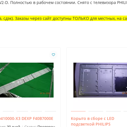
2-D. Полностью в рабочем состоянии. Снято с телевизора PHIL
, сдэк). Заказы через сайт доступны ТОЛЬКО для местных, на с
410000-X3 DEXP F40B7000E
Корыто в сборе с LED
подсветкой PHILIPS
тия:
30 дней
Статус:
Проверен