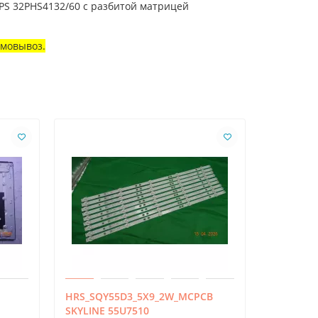
IPS 32PHS4132/60 с разбитой матрицей
амовывоз.
HRS_SQY55D3_5X9_2W_MCPCB
DRT 3.0 
SKYLINE 55U7510
LG 47LB6