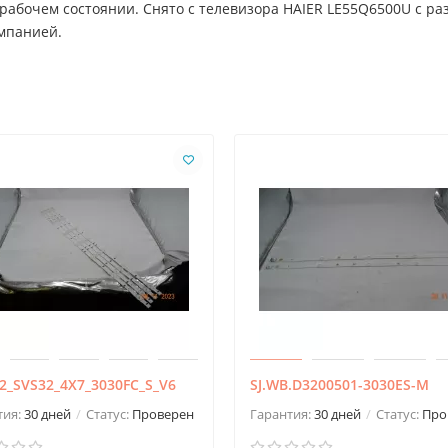
рабочем состоянии. Снято с телевизора HAIER LE55Q6500U с ра
омпанией.
2_SVS32_4X7_3030FC_S_V6
SJ.WB.D3200501-3030ES-M
тия:
30 дней
Статус:
Проверен
Гарантия:
30 дней
Статус:
Про