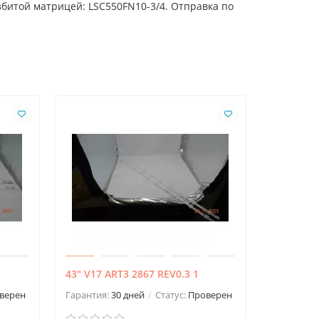
збитой матрицей: LSC550FN10-3/4. Отправка по
43" V17 ART3 2867 REV0.3 1
MSG-T430
верен
Гарантия:
30 дней
Статус:
Проверен
Гарантия: