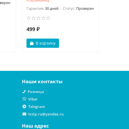
верен
Гарантия:
Гарантия:
30 дней
Статус:
Проверен
499 ₽
900 ₽
В корзину
В ко
Наши контакты
Розница
Viber
Telegram
tvzip.ru@yandex.ru
Наш адрес