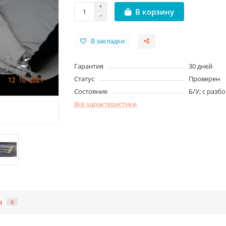
В корзину
В закладки
Гарантия
30 дней
Статус
Проверен
Состояние
Б/У; с разб
Все характеристики
ы
0