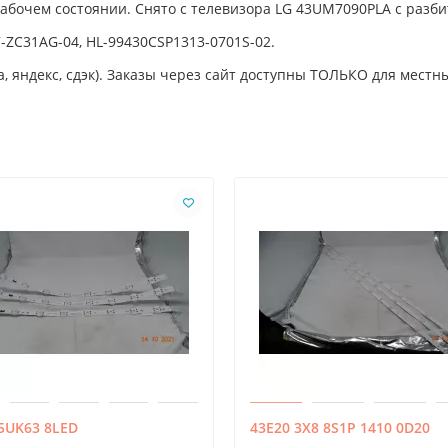
рабочем состоянии. Снято с телевизора LG 43UM7090PLA с раз
ZC31AG-04, HL-99430CSP1313-0701S-02.
, яндекс, сдэк). Заказы через сайт доступны ТОЛЬКО для местны
5UK63 8LED
43E20 3X8 8S1P 1410 0D20