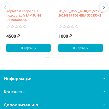
Корыто в сборе с LED
7D_SSC_D550_4X10_01_V2.20_
подсветкой SAMSUNG
20210319 TOSHIBA 55C350KE
UE55RU8000U
4500 ₽
1000 ₽
В корзину
В корзину
Информация
Контакты
Дополнительно