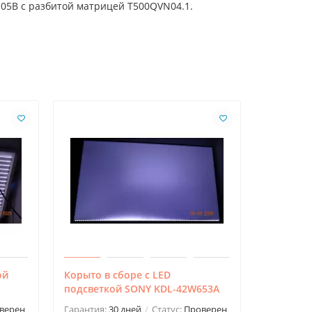
Q05B с разбитой матрицей T500QVN04.1.
ой
Корыто в сборе с LED
RF-AD420
подсветкой SONY KDL-42W653A
F42B7000
верен
Гарантия:
30 дней
Статус:
Проверен
Гарантия: