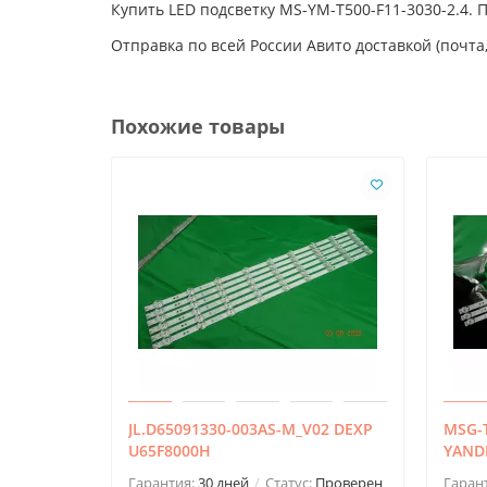
Купить LED подсветку MS-YM-T500-F11-3030-2.4.
Отправка по всей России Авито доставкой (почта,
Похожие товары
JL.D65091330-003AS-M_V02 DEXP
MSG-T
U65F8000H
YAND
Гарантия:
30 дней
Статус:
Проверен
Гаран