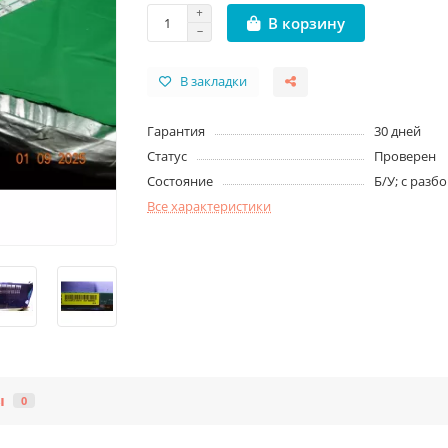
В корзину
В закладки
Гарантия
30 дней
Статус
Проверен
Состояние
Б/У; с разб
Все характеристики
ы
0