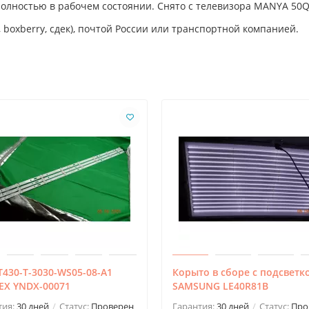
 Полностью в рабочем состоянии. Снято с телевизора MANYA 50
 boxberry, сдек), почтой России или транспортной компанией.
430-T-3030-WS05-08-A1
Корыто в сборе с подсветк
EX YNDX-00071
SAMSUNG LE40R81B
тия:
30 дней
Статус:
Проверен
Гарантия:
30 дней
Статус:
Про