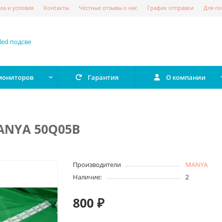
ла и условия
Контакты
Честные отзывы о нас
График отправки
Для по
 мониторов
Гарантия
О компании
MANYA 50Q05B
Производители
MANYA
Наличие:
2
800 ₽